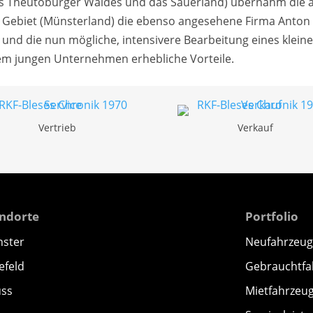
 des Theutoburger Waldes und das Sauerland) übernahm die
che Gebiet (Münsterland) die ebenso angesehene Firma Anton
d die nun mögliche, intensivere Bearbeitung eines kleiner
em jungen Unternehmen erhebliche Vorteile.
Vertrieb
Verkauf
andorte
Portfolio
nster
Neufahrzeug
efeld
Gebrauchtfa
uss
Mietfahrzeu