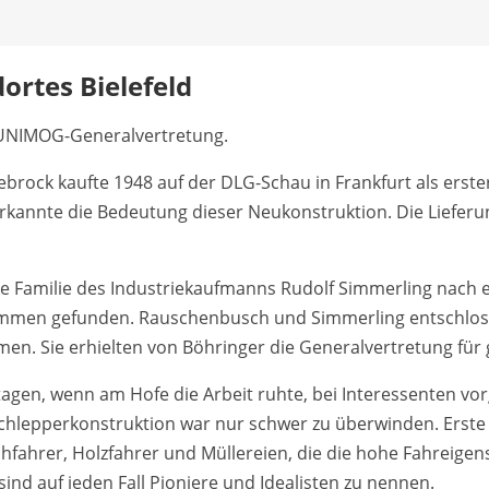
ortes Bielefeld
 UNIMOG-Generalvertretung.
brock kaufte 1948 auf der DLG-Schau in Frankfurt als ers
rkannte die Bedeutung dieser Neukonstruktion. Die Lieferung
 Familie des Industrie­kaufmanns Rudolf Simmerling nach e
ommen gefunden. Rauschenbusch und Simmerling entschlos
en. Sie erhielten von Böhringer die Generalvertretung für 
gen, wenn am Hofe die Arbeit ruhte, bei Interessenten vor
chlepperkonstruktion war nur schwer zu überwinden. Erst
hfahrer, Holzfahrer und Müllereien, die die hohe Fahreige
ind auf jeden Fall Pioniere und Idealisten zu nennen.