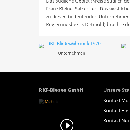
Das südliche Gebiet (Kreise südlich
Franz Kleine, Salzkotten. Das westli
zu diesen bedeutenden Unternehmen un
Regierungsbezirk Detmold) brachte d
Mit
Unternehmen
dem
Laden
des
Videos
akzeptieren
Sie die
Datenschutzerklärung
RKF-Bleses GmbH
Unsere St
von
YouTube.
Kontakt Mü
Mehr
erfahren
Kontakt Biel
Video
Kontakt Ne
laden