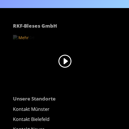
des
Videos
akzeptieren
Sie die
Datenschutzerklärung
RKF-Bleses GmbH
von
YouTube.
Mehr
erfahren
Video
laden
YouTube
immer
entsperren
Unsere Standorte
Kontakt Münster
Kontakt Bielefeld