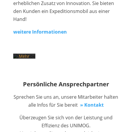
erheblichen Zusatz von Innovation. Sie bieten
Mit
den Kunden ein Expeditionsmobil aus einer
dem
Laden
Hand!
des
Videos
akzeptieren
weitere Informationen
Sie die
Datenschutzerklärung
von
YouTube.
Mehr
erfahren
Video
laden
Persönliche Ansprechpartner
YouTube
Sprechen Sie uns an, unsere Mitarbeiter halten
immer
alle Infos für Sie bereit
» Kontakt
entsperren
Überzeugen Sie sich von der Leistung und
Effizienz des UNIMOG.