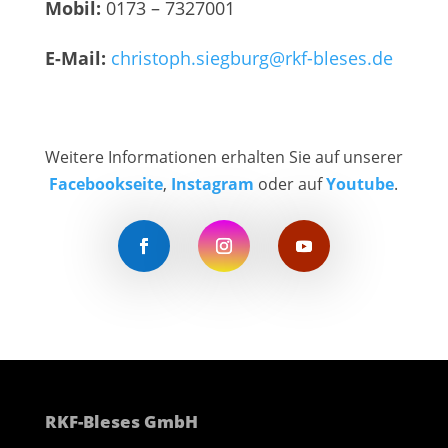
Mobil:
0173 – 7327001
E-Mail:
christoph.siegburg@rkf-bleses.de
Weitere Informationen erhalten Sie auf unserer
Facebookseite
,
Instagram
oder auf
Youtube
.
Mit
dem
Laden
des
Videos
akzeptieren
Sie die
Datenschutzerklärung
RKF-Bleses GmbH
von
YouTube.