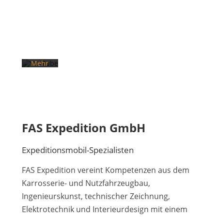
des
Videos
akzeptieren
Sie die
Datenschutzerklärung
von
YouTube.
Mehr
erfahren
Video
laden
FAS Expedition GmbH
YouTube
immer
entsperren
Expeditionsmobil-Spezialisten
FAS Expedition vereint Kompetenzen aus dem
Karrosserie- und Nutzfahrzeugbau,
Ingenieurskunst, technischer Zeichnung,
Elektrotechnik und Interieurdesign mit einem