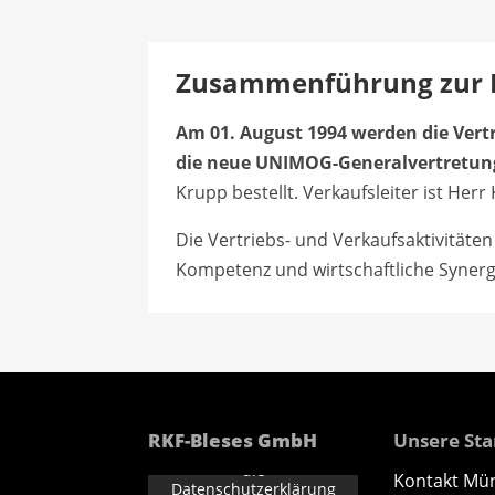
Zusammenführung zur B
Am 01. August 1994 werden die Vert
die neue UNIMOG-Generalvertretung
Krupp bestellt. Verkaufsleiter ist He
Die Vertriebs- und Verkaufsaktivitäte
Kompetenz und wirtschaftliche Syner
Mit dem Laden des
RKF-Bleses GmbH
Unsere St
Videos akzeptieren Sie
die
Kontakt Mü
Datenschutzerklärung