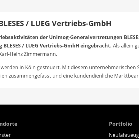
LESES / LUEG Vertriebs-GmbH
riebsaktivitäten der Unimog-Generalvertretungen BLESE
 BLESES / LUEG Vertriebs-GmbH eingebracht.
Als alleini
rr Karl-Heinz Zimmermann.
n werden in Köln gesteuert. Mit diesem unternehmerischen S
gien zusammengefasst und eine kundendienliche Marktbearb
andorte
Portfolio
nster
Neufahrzeug