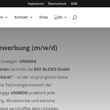
Impressum
Datenschutz
AGB
re
Kontakt
Shop
bewerbung (m/w/d)
 bewegen.
UNIMOG
hnten
vertreibt die
RKF-BLESES GmbH
-Gerät“
– so der ursprüngliche Name.
e Technologie meistert der
ngige
UNIMOG
praktisch jede
g. Allradantrieb und extreme
gkeit verschaffen dem robusten