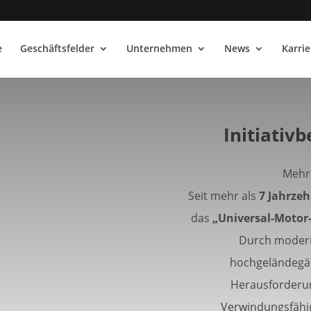
e
Geschäftsfelder
Unternehmen
News
Karrie
Initiativ
Mehr
Seit mehr als
7 Jahrze
das
„Universal-Motor
Durch modern
hochgeländegä
Herausforderun
Verwindungsfähi